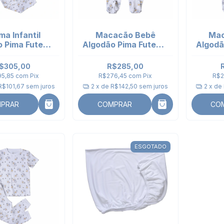
ma Infantil
Macacão Bebê
Mac
 Pima Futebol
Algodão Pima Futebol
Algodã
anga Longa
gola bordada
- m
$305,00
R$285,00
95,85
com
Pix
R$276,45
com
Pix
R$2
R$101,67
sem juros
2
x de
R$142,50
sem juros
2
x de
PRAR
COMPRAR
CO
ESGOTADO