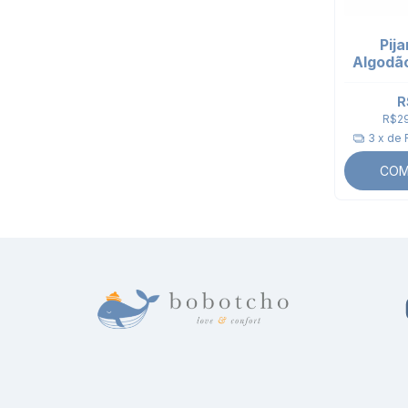
Pija
Algodão
| M
R
R$2
3
x de
COM