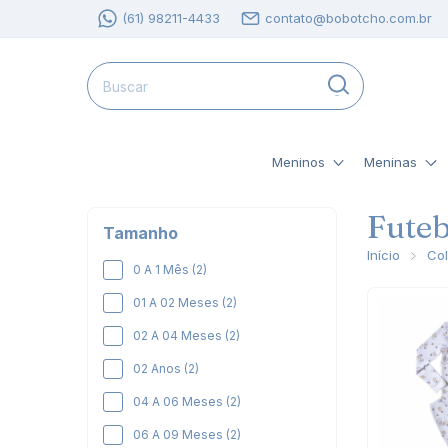
(61) 98211-4433
contato@bobotcho.com.br
Meninos
Meninas
Futeb
Tamanho
Início
Co
0 A 1 Mês (2)
01 A 02 Meses (2)
02 A 04 Meses (2)
02 Anos (2)
04 A 06 Meses (2)
06 A 09 Meses (2)