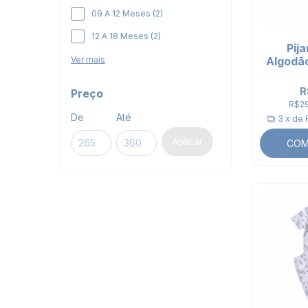
09 A 12 Meses (2)
12 A 18 Meses (2)
Pija
Ver mais
Algodão
| M
R
Preço
R$2
De
Até
3
x de
Aplicar
COM