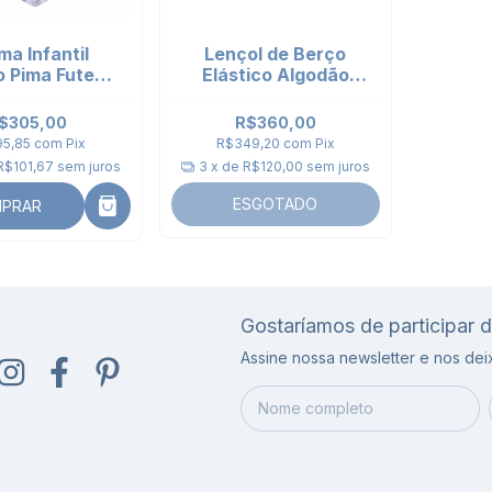
ma Infantil
Lençol de Berço
 Pima Futebol
Elástico Algodão
anga Curta
Pima Peruano Branco
- Mais conforto para
$305,00
R$360,00
o sono do bebê
95,85
com
Pix
R$349,20
com
Pix
R$101,67
sem juros
3
x de
R$120,00
sem juros
ESGOTADO
PRAR
Gostaríamos de participar 
Assine nossa newsletter e nos de