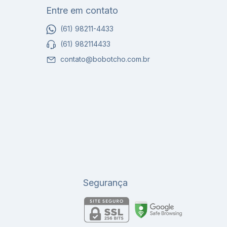
Entre em contato
(61) 98211-4433
(61) 982114433
contato@bobotcho.com.br
Segurança