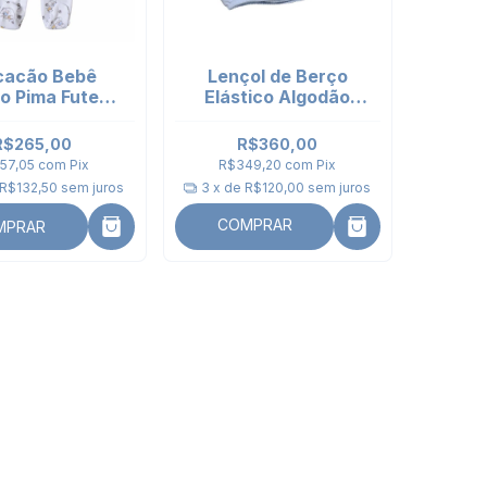
acão Bebê
Lençol de Berço
o Pima Futebol
Elástico Algodão
anga longa
Pima Peruano azul
R$265,00
R$360,00
57,05
com
Pix
R$349,20
com
Pix
R$132,50
sem juros
3
x de
R$120,00
sem juros
COMPRAR
MPRAR