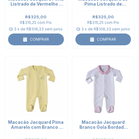
Listrado de Vermelho -
Pima Listrado de
Gola Bordada Cereja
Amarelo com Gola
Bordada Limão Siciliano
R$325,00
R$325,00
R$315,25
com
Pix
R$315,25
com
Pix
3
x de
R$108,33
sem juros
3
x de
R$108,33
sem juros
COMPRAR
COMPRAR
Macacão Jacquard Pima
Macacão Jacquard
Amarelo com Branco -
Branco Gola Bordada
carros
Tênis - listrado de Rosa