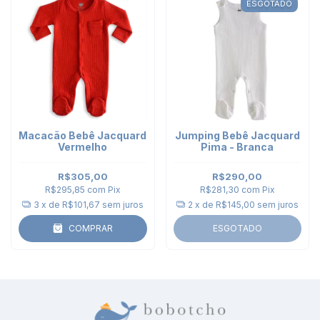
ESGOTADO
Macacão Bebê Jacquard
Jumping Bebê Jacquard
Vermelho
Pima - Branca
R$305,00
R$290,00
R$295,85
com
Pix
R$281,30
com
Pix
3
x de
R$101,67
sem juros
2
x de
R$145,00
sem juros
COMPRAR
ESGOTADO