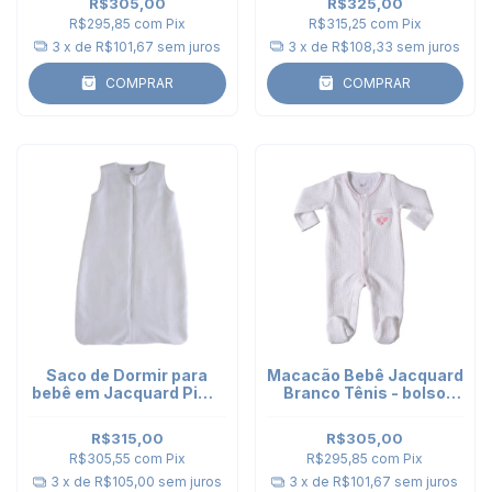
R$305,00
R$325,00
R$295,85
com
Pix
R$315,25
com
Pix
3
x de
R$101,67
sem juros
3
x de
R$108,33
sem juros
COMPRAR
COMPRAR
Saco de Dormir para
Macacão Bebê Jacquard
bebê em Jacquard Pima
Branco Tênis - bolso
Branco - tam. RN a 3
bordado Rosa
meses
R$315,00
R$305,00
R$305,55
com
Pix
R$295,85
com
Pix
3
x de
R$105,00
sem juros
3
x de
R$101,67
sem juros