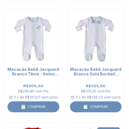
Macacão Bebê Jacquard
Macacão Bebê Jacquard
Branco Tênis - bolso
Branco Gola Bordada
bordado
Tênis
R$305,00
R$325,00
R$295,85
com
Pix
R$315,25
com
Pix
3
x de
R$101,67
sem juros
3
x de
R$108,33
sem juros
COMPRAR
COMPRAR