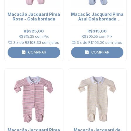
Macacão Jacquard Pima
Macacão Jacquard Pima
Rosa - Gola bordada
Azul Gola bordada
Espaço | Bobotchô
R$325,00
R$315,00
R$315,25
com
Pix
R$305,55
com
Pix
3
x de
R$108,33
sem juros
3
x de
R$105,00
sem juros
COMPRAR
COMPRAR
Macacão Jacquard Pima
Macacão Jacquard de