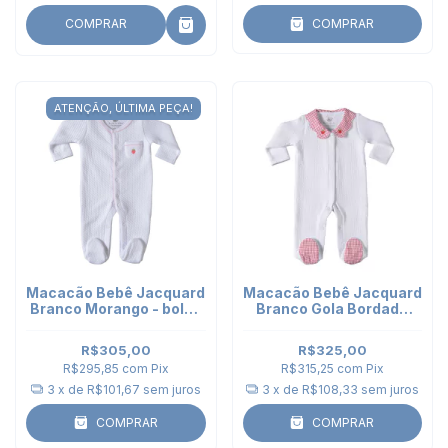
COMPRAR
COMPRAR
ATENÇÃO, ÚLTIMA PEÇA!
Macacão Bebê Jacquard
Macacão Bebê Jacquard
Branco Morango - bolso
Branco Gola Bordada
bordado
Morango
R$305,00
R$325,00
R$295,85
com
Pix
R$315,25
com
Pix
3
x de
R$101,67
sem juros
3
x de
R$108,33
sem juros
COMPRAR
COMPRAR