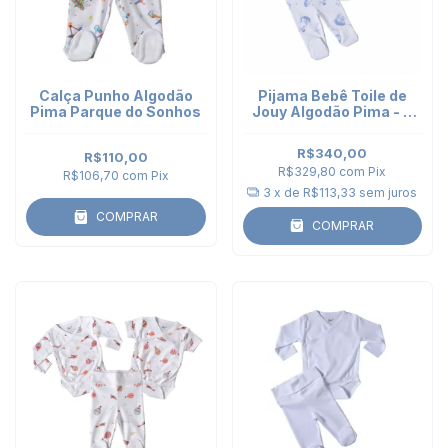
Calça Punho Algodão
Pijama Bebê Toile de
Pima Parque do Sonhos
Jouy Algodão Pima - 2
peças - Bodies Kimono e
Calça Punho
R$340,00
R$110,00
R$329,80
com
Pix
R$106,70
com
Pix
3
x de
R$113,33
sem juros
COMPRAR
COMPRAR