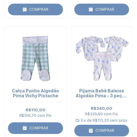
COMPRAR
COMPRAR
Calça Punho Algodão
Pijama Bebê Baleias
Pima Vichy Pistache
Algodão Pima - 3 peças
- 2 Bodies Kimono e
Calça Punho
R$340,00
R$110,00
R$329,80
com
Pix
R$106,70
com
Pix
3
x de
R$113,33
sem juros
COMPRAR
COMPRAR