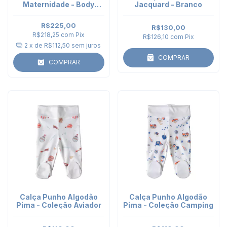
Maternidade - Body
Jacquard - Branco
Kimono e Calça Punho
Azul Celeste
R$225,00
R$130,00
R$218,25
com
Pix
R$126,10
com
Pix
2
x de
R$112,50
sem juros
COMPRAR
COMPRAR
Calça Punho Algodão
Calça Punho Algodão
Pima - Coleção Aviador
Pima - Coleção Camping