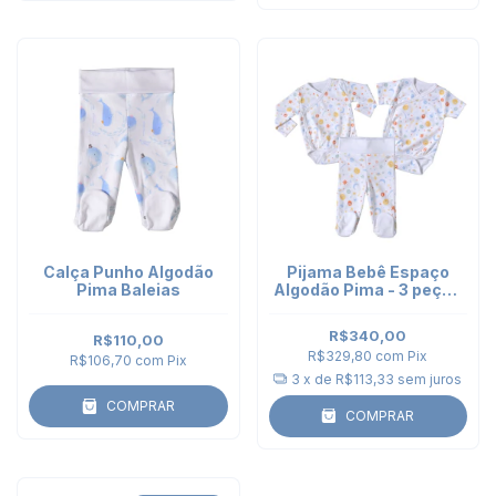
Calça Punho Algodão
Pijama Bebê Espaço
Pima Baleias
Algodão Pima - 3 peças
- 2 Bodies Kimono e
Calça Punho
R$340,00
R$110,00
R$329,80
com
Pix
R$106,70
com
Pix
3
x de
R$113,33
sem juros
COMPRAR
COMPRAR