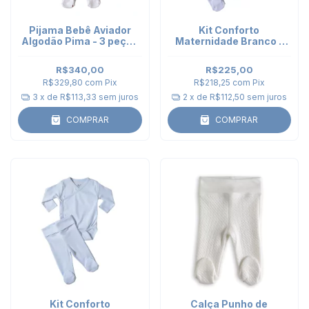
Pijama Bebê Aviador
Kit Conforto
Algodão Pima - 3 peças
Maternidade Branco -
- 2 Bodies Kimono e
Body Kimono e Calça
Calça Punho
Punho
R$340,00
R$225,00
R$329,80
com
Pix
R$218,25
com
Pix
3
x de
R$113,33
sem juros
2
x de
R$112,50
sem juros
COMPRAR
COMPRAR
Kit Conforto
Calça Punho de