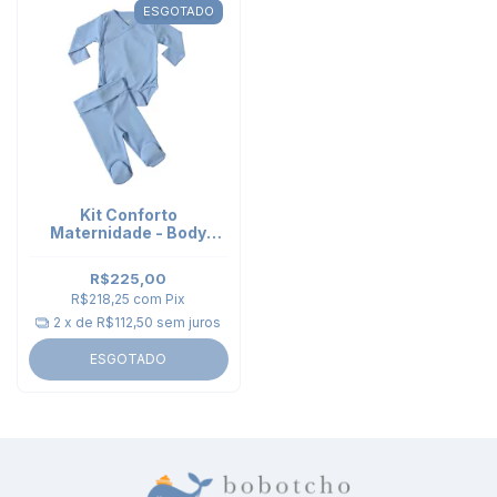
ESGOTADO
Kit Conforto
Maternidade - Body
Kimono e Calça Punho
Azul
R$225,00
R$218,25
com
Pix
2
x de
R$112,50
sem juros
ESGOTADO