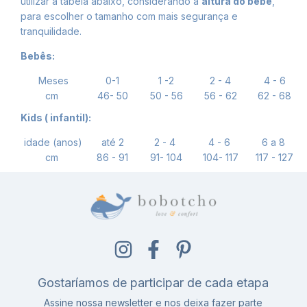
utilizar a tabela abaixo, considerando a
altura do bebê
,
para escolher o tamanho com mais segurança e
tranquilidade.
Bebês:
Meses
0-1
1 -2
2 - 4
4 - 6
cm
46- 50
50 - 56
56 - 62
62 - 68
Kids ( infantil):
idade (anos)
até 2
2 - 4
4 - 6
6 a 8
cm
86 - 91
91- 104
104- 117
117 - 127
Gostaríamos de participar de cada etapa
Assine nossa newsletter e nos deixa fazer parte