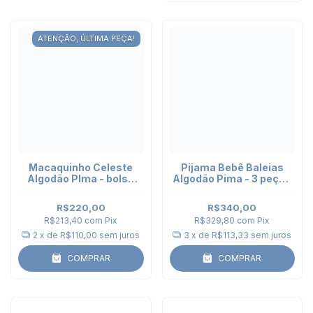
ATENÇÃO, ÚLTIMA PEÇA!
Macaquinho Celeste
Pijama Bebê Baleias
Algodão PIma - bolso
Algodão Pima - 3 peças
bordado Caranguejo
- 2 Bodies Kimono e
Calça Punho
R$220,00
R$340,00
R$213,40
com
Pix
R$329,80
com
Pix
2
x de
R$110,00
sem juros
3
x de
R$113,33
sem juros
COMPRAR
COMPRAR