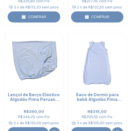
R$329,80
com
Pix
R$257,05
com
Pix
3
x de
R$113,33
sem juros
2
x de
R$132,50
sem juros
COMPRAR
COMPRAR
Lençol de Berço Elástico
Saco de Dormir para
Algodão Pima Peruano
bebê Algodão Pima
azul
Vichy Celeste - 3 a 9
meses
R$360,00
R$315,00
R$349,20
com
Pix
R$305,55
com
Pix
3
x de
R$120,00
sem juros
3
x de
R$105,00
sem juros