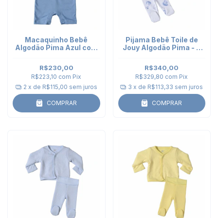
Macaquinho Bebê
Pijama Bebê Toile de
Algodão Pima Azul com
Jouy Algodão Pima - 2
bordado Espaço
peças - Bodies Kimono e
Calça Punho
R$230,00
R$340,00
R$223,10
com
Pix
R$329,80
com
Pix
2
x de
R$115,00
sem juros
3
x de
R$113,33
sem juros
COMPRAR
COMPRAR