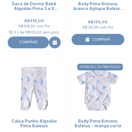
Saco de Dormir Bebê
Body Pima Kimono
Algodão Pima 3 a 9
branco Aplique Baleia -
meses - Branco
manga curta
R$315,00
R$135,00
R$305,55
com
Pix
R$130,95
com
Pix
3
x de
R$105,00
sem juros
COMPRAR
COMPRAR
ATENÇÃO, ÚLTIMA PEÇA!
Calça Punho Algodão
Body Pima Kimono
Pima Baleias
Baleias - manga curta