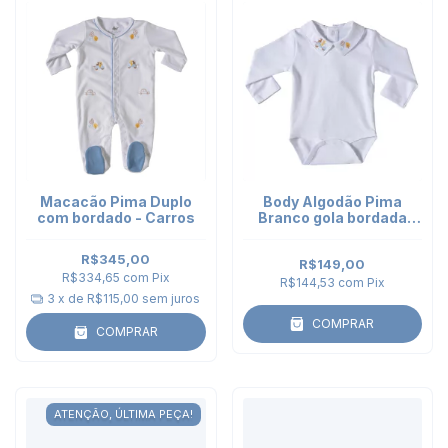
Macacão Pima Duplo
Body Algodão Pima
com bordado - Carros
Branco gola bordada
Carros - manga longa
R$345,00
R$149,00
R$334,65
com
Pix
R$144,53
com
Pix
3
x de
R$115,00
sem juros
COMPRAR
COMPRAR
ATENÇÃO, ÚLTIMA PEÇA!