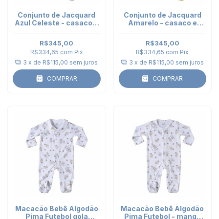
Conjunto de Jacquard
Conjunto de Jacquard
Azul Celeste - casaco e
Amarelo - casaco e
calça punho
calça punho
R$345,00
R$345,00
R$334,65
com
Pix
R$334,65
com
Pix
3
x de
R$115,00
sem juros
3
x de
R$115,00
sem juros
COMPRAR
COMPRAR
Macacão Bebê Algodão
Macacão Bebê Algodão
Pima Futebol gola
Pima Futebol - manga