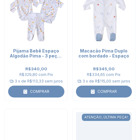
Pijama Bebê Espaço
Macacão Pima Duplo
Algodão Pima - 3 peças
com bordado - Espaço
- 2 Bodies Kimono e
Calça Punho
R$340,00
R$345,00
R$329,80
com
Pix
R$334,65
com
Pix
3
x de
R$113,33
sem juros
3
x de
R$115,00
sem juros
COMPRAR
COMPRAR
ATENÇÃO, ÚLTIMA PEÇA!