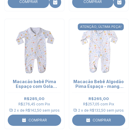
COMPRAR
COMPRAR
ATENÇÃO, ÚLTIMA PEÇA!
Macacão bebê Pima
Macacão Bebê Algodão
Espaço com Gola
Pima Espaço - manga
bordada
longa
R$285,00
R$265,00
R$276,45
com
Pix
R$257,05
com
Pix
2
x de
R$142,50
sem juros
2
x de
R$132,50
sem juros
COMPRAR
COMPRAR