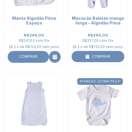
Manta Algodão Pima
Macacão Baleias manga
Espaço
longa - Algodão Pima
R$249,00
R$265,00
R$241,53
com
Pix
R$257,05
com
Pix
2
x de
R$124,50
sem juros
2
x de
R$132,50
sem juros
COMPRAR
COMPRAR
ATENÇÃO, ÚLTIMA PEÇA!