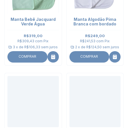
Manta Bebê Jacquard
Manta Algodão Pima
Verde Água
Branca com bordado
R$319,00
R$249,00
R$309,43
com
Pix
R$241,53
com
Pix
3
x de
R$106,33
sem juros
2
x de
R$124,50
sem juros
COMPRAR
COMPRAR