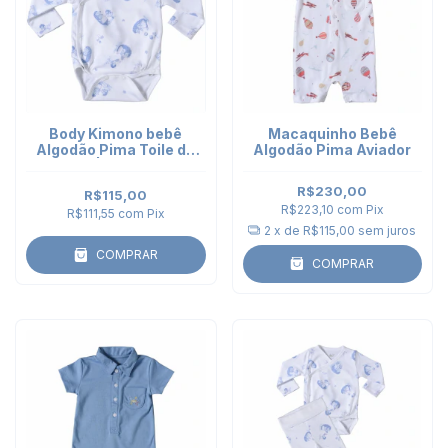
Body Kimono bebê
Macaquinho Bebê
Algodão Pima Toile de
Algodão Pima Aviador
Jouy | Bobotchô
R$230,00
R$115,00
R$223,10
com
Pix
R$111,55
com
Pix
2
x de
R$115,00
sem juros
COMPRAR
COMPRAR