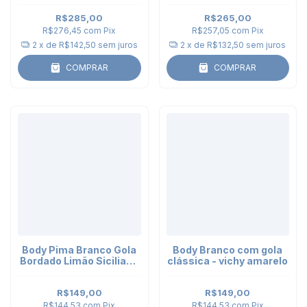
Limão Siciliano
manga longa
R$285,00
R$265,00
R$276,45
com
Pix
R$257,05
com
Pix
2
x de
R$142,50
sem juros
2
x de
R$132,50
sem juros
COMPRAR
COMPRAR
Body Pima Branco Gola
Body Branco com gola
Bordado Limão Siciliano
clássica - vichy amarelo
- manga curta
R$149,00
R$149,00
R$144,53
com
Pix
R$144,53
com
Pix