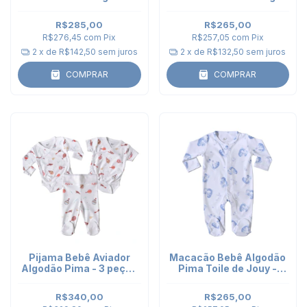
bordada
longa
R$285,00
R$265,00
R$276,45
com
Pix
R$257,05
com
Pix
2
x de
R$142,50
sem juros
2
x de
R$132,50
sem juros
COMPRAR
COMPRAR
Pijama Bebê Aviador
Macacão Bebê Algodão
Algodão Pima - 3 peças
Pima Toile de Jouy -
- 2 Bodies Kimono e
manga longa
Calça Punho
R$340,00
R$265,00