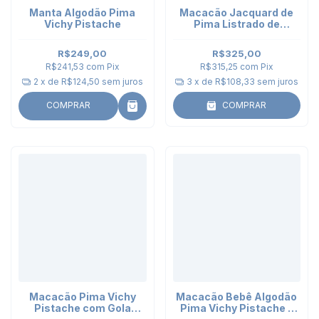
Manta Algodão Pima
Macacão Jacquard de
Vichy Pistache
Pima Listrado de
Amarelo com Gola
Bordada Limão Siciliano
R$249,00
R$325,00
R$241,53
com
Pix
R$315,25
com
Pix
2
x de
R$124,50
sem juros
3
x de
R$108,33
sem juros
COMPRAR
COMPRAR
Macacão Pima Vichy
Macacão Bebê Algodão
Pistache com Gola
Pima Vichy Pistache -