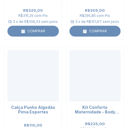
Tênis
bordado
R$325,00
R$305,00
R$315,25
com
Pix
R$295,85
com
Pix
3
x de
R$108,33
sem juros
3
x de
R$101,67
sem juros
COMPRAR
COMPRAR
Calça Punho Algodão
Kit Conforto
Pima Esportes
Maternidade - Body
Kimono e Calça Punho
Azul Celeste
R$225,00
R$110,00