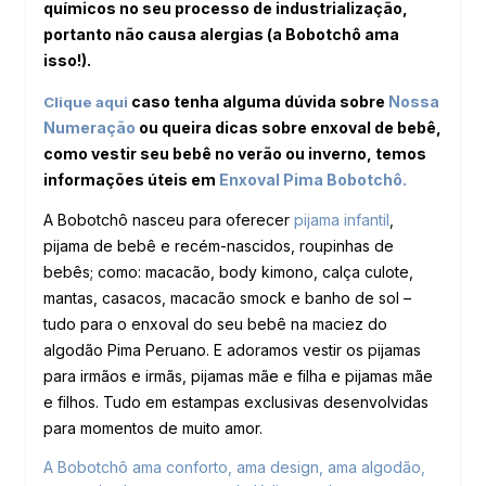
químicos no seu processo de industrialização,
portanto não causa alergias (a Bobotchô ama
isso!).
caso tenha alguma dúvida sobre
Nossa
Clique aqui
Numeração
ou queira dicas sobre enxoval de bebê,
como vestir seu bebê no verão ou inverno, temos
informações úteis em
Enxoval Pima
Bobotchô.
A Bobotchô nasceu para oferecer
pijama infantil
,
pijama de bebê e recém-nascidos, roupinhas de
bebês; como: macacão, body kimono, calça culote,
mantas, casacos, macacão smock e banho de sol –
tudo para o enxoval do seu bebê na maciez do
algodão Pima Peruano. E adoramos vestir os pijamas
para irmãos e irmãs, pijamas mãe e filha e pijamas mãe
e filhos. Tudo em estampas exclusivas desenvolvidas
para momentos de muito amor.
A Bobotchô ama conforto, ama design, ama algodão,