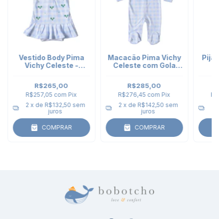
Vestido Body Pima
Macacão Pima Vichy
Pija
Vichy Celeste -
Celeste com Gola
Cl
bordados Tênis
Tênis
Ce
R$265,00
R$285,00
R$257,05
com
Pix
R$276,45
com
Pix
R$
2
x de
R$132,50
sem
2
x de
R$142,50
sem
3
juros
juros
COMPRAR
COMPRAR