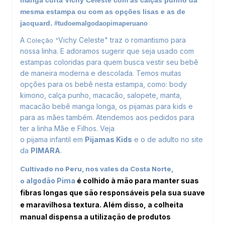
manga curta Vichy Celeste com as calças punho da
mesma estampa ou com as opções lisas e as de
jacquard.
#tudoemalgodaopimaperuano
A
Vichy Celeste" traz o romantismo para
Coleção "
nossa linha. E adoramos sugerir que seja usado com
estampas coloridas para quem busca vestir seu bebê
de maneira moderna e descolada. Temos muitas
opções para os bebê nesta estampa, como: body
kimono, calça punho, macacão, salopete, manta,
macacão bebê manga longa, os pijamas para kids e
para as mães também. Atendemos aos pedidos para
ter a linha Mãe e Filhos. Veja
o pijama infantil em
Pijamas Kids
e o de adulto no site
da
PIMARA
.
Cultivado no Peru, nos vales da Costa Norte,
algodão Pima
é colhido à mão para manter suas
o
fibras longas que são responsáveis pela sua suave
e maravilhosa textura. Além disso, a colheita
manual dispensa a utilização de produtos