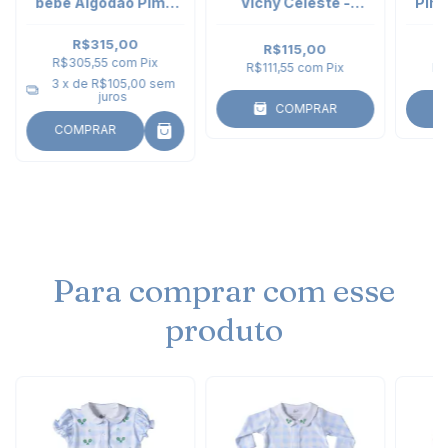
bebê Algodão Pima
Vichy Celeste -
Pima
Vichy Celeste - 3 a 9
manga longa
meses
R$315,00
R$115,00
R$305,55
com
Pix
R$111,55
com
Pix
R$
3
x de
R$105,00
sem
juros
COMPRAR
COMPRAR
Para comprar com esse
produto