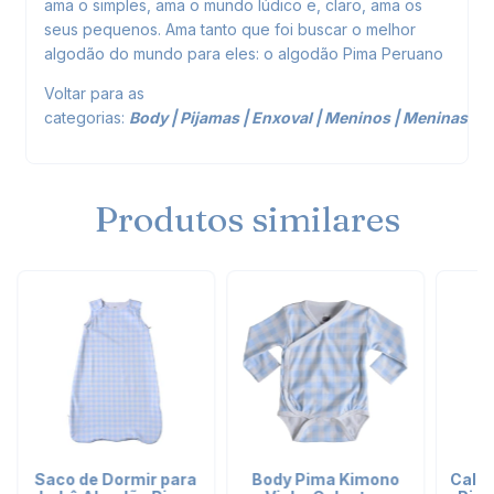
ama o simples, ama o mundo lúdico e, claro, ama os
seus pequenos. Ama tanto que foi buscar o melhor
algodão do mundo para eles: o algodão Pima Peruano
Voltar para as
categorias:
Body
|
Pijamas
|
Enxoval
|
Meninos
|
Meninas
Produtos similares
Saco de Dormir para
Body Pima Kimono
Calç