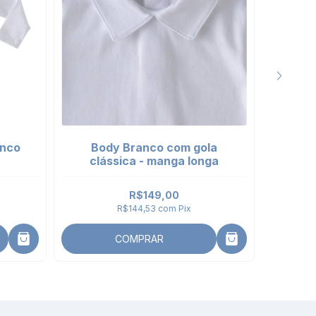
anco
Body Branco com gola
Gor
clássica - manga longa
Al
R$149,00
R$144,53
com
Pix
COMPRAR