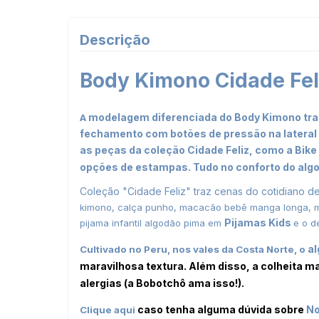
Descrição
Body Kimono Cidade Fel
modelagem diferenciada do Body Kimono traz 
A
fechamento com botões de pressão na lateral e
as peças da coleção Cidade Feliz, como a Bike 
opções de estampas.
Tudo no conforto do alg
Coleção "Cidade Feliz" traz cenas do cotidiano d
kimono, calça punho, macacão bebê manga longa, man
Pijamas Kids
pijama infantil algodão pima em
e o d
a
Cultivado no Peru, nos vales da Costa Norte, o
maravilhosa textura. Além disso, a colheita m
alergias (a Bobotchô ama isso!).
caso tenha alguma dúvida sobre
No
Clique aqui