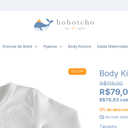
Enxoval de Bebê
Pijamas
Body Kimono
Saída Maternida
Body K
31
%
OFF
R$115,00
R$79,
R$76,63
co
3% de descon
Ver mais deta
Tamanho