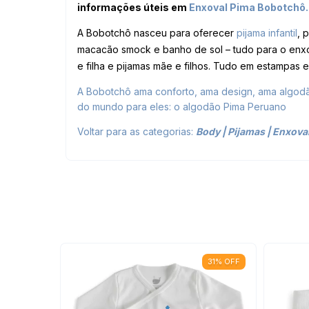
informações úteis em
Enxoval Pima
Bobotchô.
A Bobotchô nasceu para oferecer
pijama infantil
, 
macacão smock e banho de sol – tudo para o enxo
e filha e pijamas mãe e filhos. Tudo em estampas
A Bobotchô ama conforto, ama design, ama algodão
do mundo para eles: o algodão Pima Peruano
Voltar para as categorias:
Body
|
Pijamas
|
Enxova
31
%
OFF
31
%
OFF