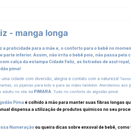
iz - manga longa
a praticidade para a mãe e, o conforto para o bebê no momen
 parte inferior. Assim, não irrita o bebê pois, não passa pela
com calça da estampa Cidade Feliz, as listradas de azul royal
odão pima!
e uma cidade com diversão, alegria e contato com a natureza!
Temos
tas, os pijamas para kids e para as mães também. Atendemos aos pedi
PIMARA
e adulto no site da
. Tudo no conforto do algodão pima!
lgodão Pima
é colhido à mão para manter suas fibras longas q
anual dispensa a utilização de produtos químicos no seu proce
ssa Numeração
ou queira dicas sobre enxoval de bebê, como 