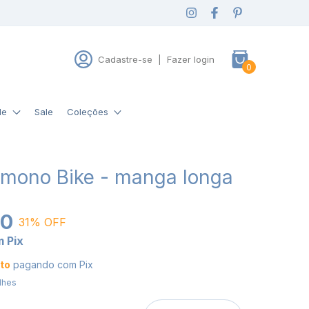
Cadastre-se
|
Fazer login
0
de
Sale
Coleções
imono Bike - manga longa
00
31
% OFF
m
Pix
to
pagando com Pix
lhes