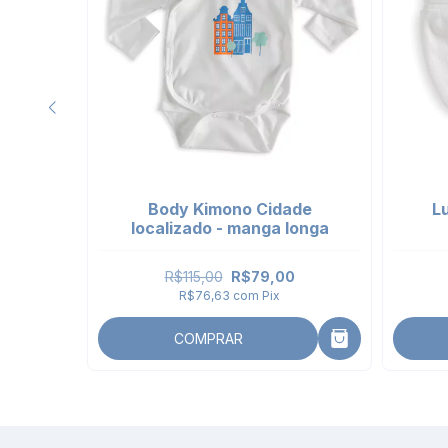
eixe
Body Kimono Cidade
L
localizado - manga longa
R$115,00
R$79,00
R$76,63
com
Pix
COMPRAR