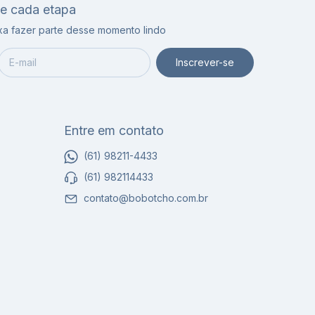
de cada etapa
ixa fazer parte desse momento lindo
Entre em contato
(61) 98211-4433
(61) 982114433
contato@bobotcho.com.br