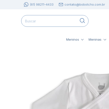
(61) 98211-4433
contato@bobotcho.com.br
Meninos
Meninas