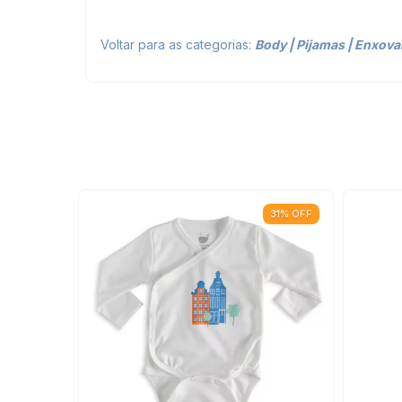
Voltar para as categorias:
Body
|
Pijamas
|
Enxova
31
%
OFF