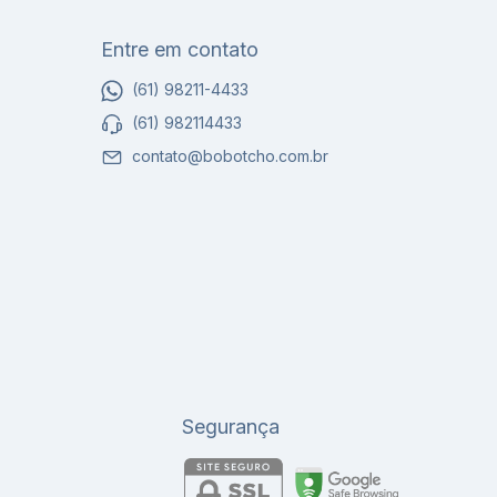
Entre em contato
(61) 98211-4433
(61) 982114433
contato@bobotcho.com.br
Segurança