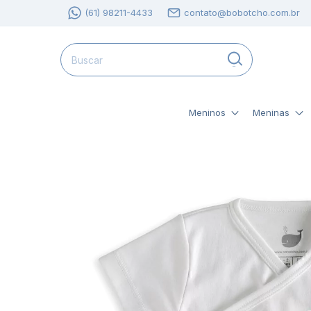
(61) 98211-4433
contato@bobotcho.com.br
Meninos
Meninas