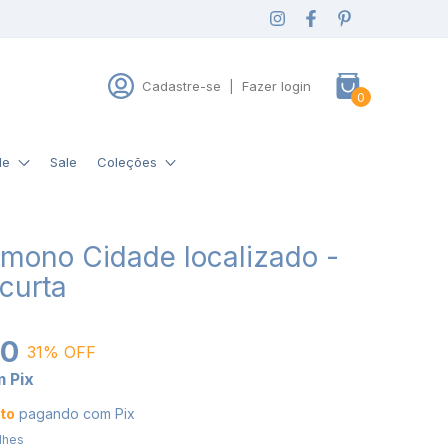
Cadastre-se
|
Fazer login
0
de
Sale
Coleções
mono Cidade localizado -
curta
00
31
% OFF
m
Pix
to
pagando com Pix
lhes