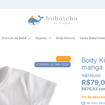
Enxoval de Bebê
Pijamas
Body Kimono
Saída Maternida
Body Ki
31
%
OFF
ATENÇÃO, ÚLTIMA PEÇA!
manga 
R$115,00
R$79,
R$76,63
co
3% de descon
Ver mais deta