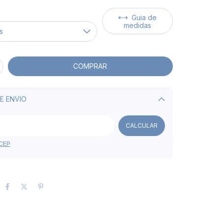
Guia de
medidas
E ENVIO
Alterar CEP
CALCULAR
 CEP