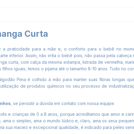
manga Curta
z a praticidade para a mãe e, o conforto para o bebê no mom
rte inferior. Assim, não irrita o bebê pois, não passa pela cabeça
a curta, com calça da mesma estampa, listrada de vermelha, marin
s filhos iguais, temos o pijama até o tamanho 8-10 anos.
Tudo no con
algodão Pima
é colhido à mão para manter suas fibras longas qu
a utilização de produtos químicos no seu processo de industrializ
nhos
, se persistir a dúvida em contato com
nossa equipe.
ês e crianças de 0 a 8 anos, porque acreditamos que amor e carin
 ama o simples, ama o mundo lúdico e, claro, ama os seus pequen
a sua maciez e excepcional qualidade, é indicado para peles sensí