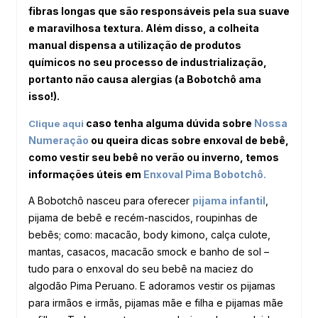
fibras longas que são responsáveis pela sua suave
e maravilhosa textura. Além disso, a colheita
manual dispensa a utilização de produtos
químicos no seu processo de industrialização,
portanto não causa alergias (a Bobotchô ama
isso!).
caso tenha alguma dúvida sobre
Nossa
Clique aqui
Numeração
ou queira dicas sobre enxoval de bebê,
como vestir seu bebê no verão ou inverno, temos
informações úteis em
Enxoval Pima
Bobotchô.
A Bobotchô nasceu para oferecer
pijama infantil
,
pijama de bebê e recém-nascidos, roupinhas de
bebês; como: macacão, body kimono, calça culote,
mantas, casacos, macacão smock e banho de sol –
tudo para o enxoval do seu bebê na maciez do
algodão Pima Peruano. E adoramos vestir os pijamas
para irmãos e irmãs, pijamas mãe e filha e pijamas mãe