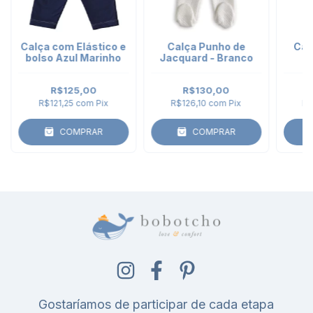
Calça com Elástico e
Calça Punho de
Cal
bolso Azul Marinho
Jacquard - Branco
A
R$125,00
R$130,00
R$121,25
com
Pix
R$126,10
com
Pix
R$
COMPRAR
COMPRAR
Gostaríamos de participar de cada etapa