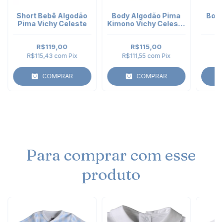
Short Bebê Algodão
Body Algodão Pima
Bod
Pima Vichy Celeste
Kimono Vichy Celeste
K
- manga curta
Am
R$119,00
R$115,00
R$115,43
com
Pix
R$111,55
com
Pix
R
COMPRAR
COMPRAR
Para comprar com esse
produto