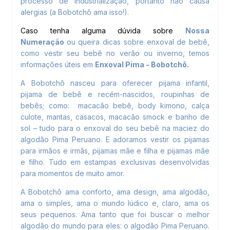
processo de industrialização, portanto não causa
alergias (a Bobotchô ama isso!).
C
aso tenha alguma dúvida sobre
Nossa
Numeração
ou queira dicas sobre enxoval de bebê,
como vestir seu bebê no verão ou inverno, temos
informações úteis em
Enxoval Pima - Bobotchô
.
A Bobotchô nasceu para oferecer pijama infantil,
pijama de bebê e recém-nascidos, roupinhas de
bebês; como: macacão bebê, body kimono, calça
culote, mantas, casacos, macacão smock e banho de
sol – tudo para o enxoval do seu bebê na maciez do
algodão Pima Peruano. E adoramos vestir os pijamas
para irmãos e irmãs, pijamas mãe e filha e pijamas mãe
e filho. Tudo em estampas exclusivas desenvolvidas
para momentos de muito amor.
A Bobotchô ama conforto, ama design, ama algodão,
ama o simples, ama o mundo lúdico e, claro, ama os
seus pequenos. Ama tanto que foi buscar o melhor
algodão do mundo para eles: o algodão Pima Peruano.