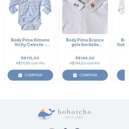
Body Pima Kimono
Body Pima Branco
Bod
Vichy Celeste -
gola bordada
Gola 
manga longa
Camping - manga
m
longa
R$115,00
R$149,00
R$111,55
com
Pix
R$144,53
com
Pix
R$
COMPRAR
COMPRAR