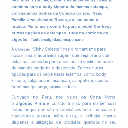
pezinhos. Esta calça, com a estampa Vichy Celeste,
combina com o body kimono da mesma estampa,
com estampa bodies da Coleção Carros, Praia,
Família Urso, Aviador, Rosas, ou liso como o
branco. Muito mais conforto para o bebê!
Conheça
outras opções de estampas. Tudo no conforto do
algodão.
#tudoemalgodaopimaperuano
A
Vichy Celeste" traz o romantismo para
Coleção "
nossa linha. E adoramos sugerir que seja usado com
estampas coloridas para quem busca vestir seu bebê
de maneira moderna e descolada. Temos muitas
opções para os bebê nesta estampa, como: body
kimono, calça punho, macacão, salopete, macacão
bebê manga longa,
pijamas infantil
.
Cultivado no Peru, nos vales da Costa Norte,
o
algodão Pima
é colhido à mão para manter suas
fibras longas que são responsáveis pela sua suave e
maravilhosa textura. Além disso, a colheita manual
dispensa a utilização de produtos químicos no seu