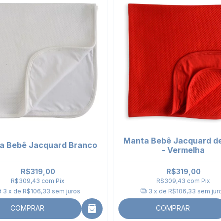
Manta Bebê Jacquard d
a Bebê Jacquard Branco
- Vermelha
R$319,00
R$319,00
R$309,43
com
Pix
R$309,43
com
Pix
3
x de
R$106,33
sem juros
3
x de
R$106,33
sem jur
COMPRAR
COMPRAR