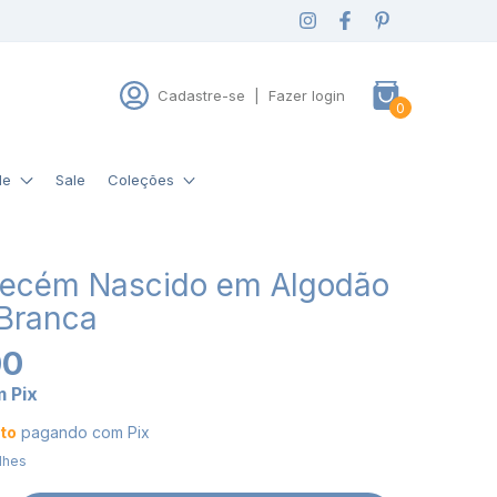
Cadastre-se
|
Fazer login
0
de
Sale
Coleções
Recém Nascido em Algodão
 Branca
00
m
Pix
to
pagando com Pix
lhes