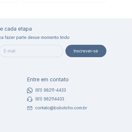
de cada etapa
ixa fazer parte desse momento lindo
Entre em contato
(61) 98211-4433
(61) 982114433
contato@bobotcho.com.br