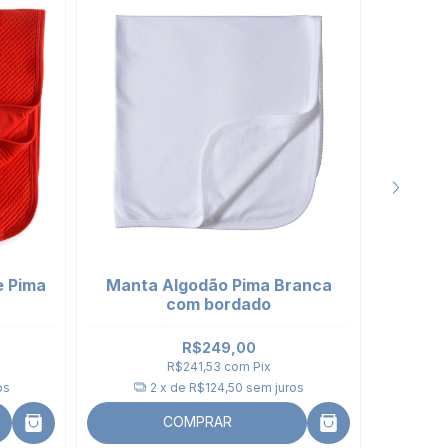
e Pima
Manta Algodão Pima Branca
Mant
com bordado
R$249,00
R$241,53
com
Pix
os
2
x de
R$124,50
sem juros
COMPRAR