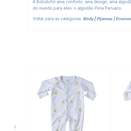
A Bobotchô ama conforto, ama design, ama algodão
do mundo para eles: o algodão Pima Peruano
Voltar para as categorias:
Body
|
Pijamas
|
Enxova
SGOTADO