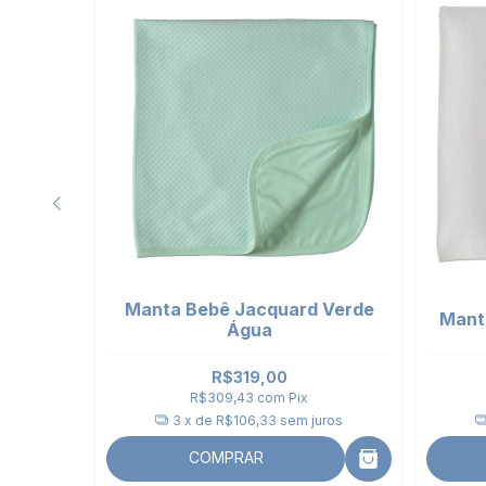
Manta Bebê Jacquard Verde
Celeste
Mant
Água
R$319,00
R$309,43
com
Pix
uros
3
x de
R$106,33
sem juros
COMPRAR