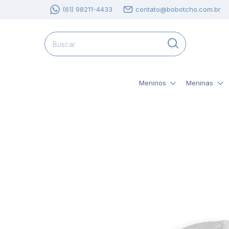
(61) 98211-4433
contato@bobotcho.com.br
Meninos
Meninas