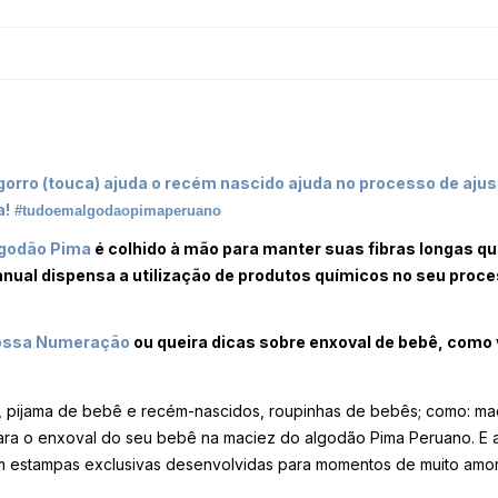
 gorro (touca) ajuda o recém nascido ajuda no processo de aj
a!
#tudoemalgodaopimaperuano
lgodão Pima
é colhido à mão para manter suas fibras longas q
anual dispensa a utilização de produtos químicos no seu proce
ssa Numeração
ou queira dicas sobre enxoval de bebê, como 
, pijama de bebê e recém-nascidos, roupinhas de bebês; como: mac
ra o enxoval do seu bebê na maciez do algodão Pima Peruano. E ad
 em estampas exclusivas desenvolvidas para momentos de muito amor