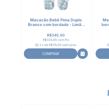
dade -
Macacão Bebê Pima Duplo
Ma
 Punho
Branco com bordado - Limão
bor
Siciliano
R$345,00
R$334,65
com
Pix
ros
3
x de
R$115,00
sem juros
COMPRAR