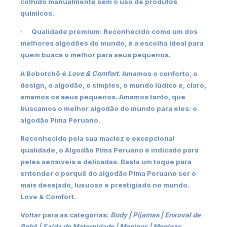
colhido manualmente sem o uso de produtos
químicos.
Qualidade premium: Reconhecido como um dos
·
melhores algodões do mundo, é a escolha ideal para
quem busca o melhor para seus pequenos.
A Bobotchô é
Love & Comfort
. Amamos o conforto, o
design, o algodão, o simples, o mundo lúdico e, claro,
amamos os seus pequenos. Amamos tanto, que
buscamos o melhor algodão do mundo para eles:
o
algodão Pima Peruano
.
Reconhecido pela sua maciez e excepcional
qualidade, o Algodão Pima Peruano é indicado para
peles sensíveis e delicadas. Basta um toque para
entender o porquê do algodão Pima Peruano ser o
mais desejado, luxuoso e prestigiado no mundo.
Love & Comfort.
Voltar para as categorias:
Body
|
Pijamas
|
Enxoval de
Bebê
|
Saída de Maternidade
|
Meninos
|
Meninas