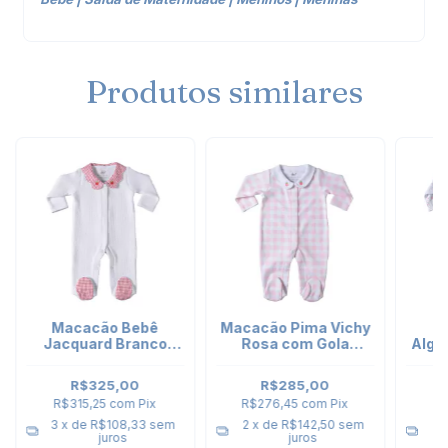
Produtos similares
Macacão Bebê
Macacão Pima Vichy
M
Jacquard Branco
Rosa com Gola
Algo
Gola Bordada
Bordada Morango
do 
Morango
R$325,00
R$285,00
R$315,25
com
Pix
R$276,45
com
Pix
R$
3
x de
R$108,33
sem
2
x de
R$142,50
sem
2
juros
juros