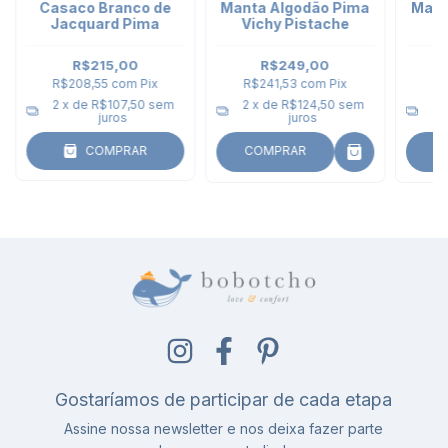
Casaco Branco de
Manta Algodão Pima
Mant
Jacquard Pima
Vichy Pistache
V
R$215,00
R$249,00
R$208,55
com
Pix
R$241,53
com
Pix
R$
2
x de
R$107,50
sem
2
x de
R$124,50
sem
2
juros
juros
COMPRAR
COMPRAR
C
Gostaríamos de participar de cada etapa
Assine nossa newsletter e nos deixa fazer parte