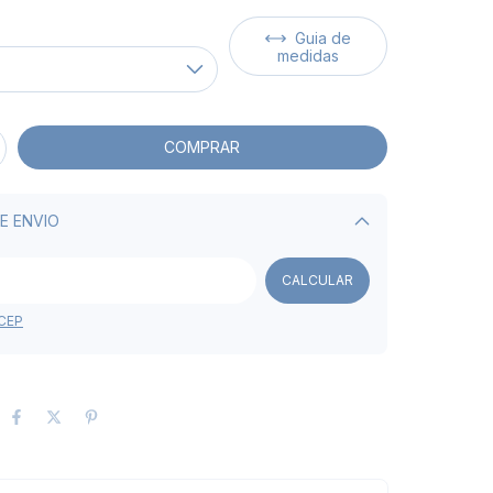
Guia de
medidas
E ENVIO
Alterar CEP
CALCULAR
 CEP