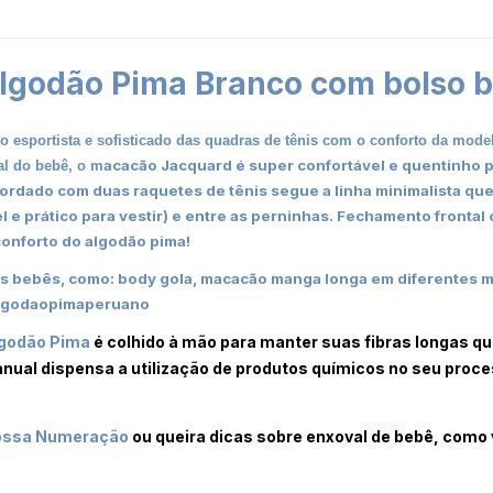
godão Pima Branco com bolso b
lo esportista e sofisticado das quadras de tênis com o conforto da mo
acacão Jacquard é super confortável e quentinho pa
al do bebê, o m
bordado com duas raquetes de tênis segue a linha minimalista q
l e prático para vestir) e entre as perninhas. Fechamento fronta
onforto do algodão pima!
os bebês, como: body gola, macacão manga longa em diferentes mo
godaopimaperuano
lgodão Pima
é colhido à mão para manter suas fibras longas q
anual dispensa a utilização de produtos químicos no seu proce
ssa Numeração
ou queira dicas sobre enxoval de bebê, como 