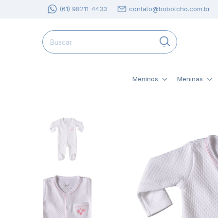
(61) 98211-4433
contato@bobotcho.com.br
Meninos
Meninas