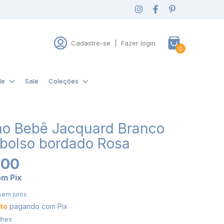
Cadastre-se
|
Fazer login
0
de
Sale
Coleções
o Bebê Jacquard Branco
 bolso bordado Rosa
,00
om
Pix
sem juros
to
pagando com Pix
lhes