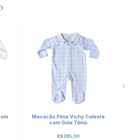
o
com
Macacão Pima Vichy Celeste
Ves
com Gola Tênis
Cele
R$285,00