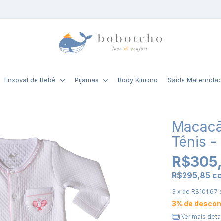
Enxoval de Bebê
Pijamas
Body Kimono
Saída Maternida
Macacã
Tênis -
R$305
R$295,85
c
3
x de
R$101,67
3% de descon
Ver mais deta