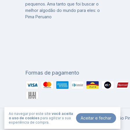
pequenos. Ama tanto que foi buscar o
melhor algodão do mundo para eles: o
Pima Peruano
Formas de pagamento
Ao navegar por este site
você aceita
Aceitar e fechar
Bobotchô - Pijamas e Roupas de bebê em algodão Pi
o uso de cookies
para agilizar a sua
experiência de compra.
©2026. Bobotchô . Todos os direitos reservados.