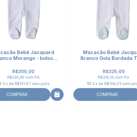
cacão Bebê Jacquard
Macacão Bebê Jacqu
anco Morango - bolso
Branco Gola Bordada T
bordado
R$305,00
R$325,00
R$295,85
com
Pix
R$315,25
com
Pix
3
x de
R$101,67
sem juros
3
x de
R$108,33
sem jur
COMPRAR
COMPRAR