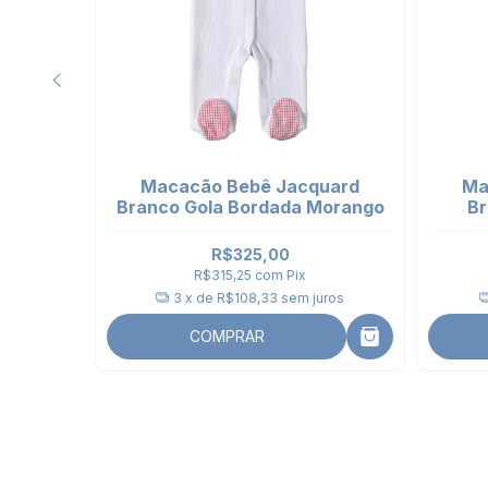
cquard
Macacão Bebê Jacquard
Ma
Branco Gola Bordada Morango
Br
R$325,00
R$315,25
com
Pix
uros
3
x de
R$108,33
sem juros
COMPRAR