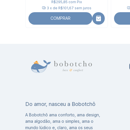
R$295,85
com
Pix
ros
3
x de
R$101,67
sem juros
COMPRAR
Do amor, nasceu a Bobotchô
A Bobotchô ama conforto, ama design,
ama algodão, ama o simples, ama o
mundo lúdico e, claro, ama os seus