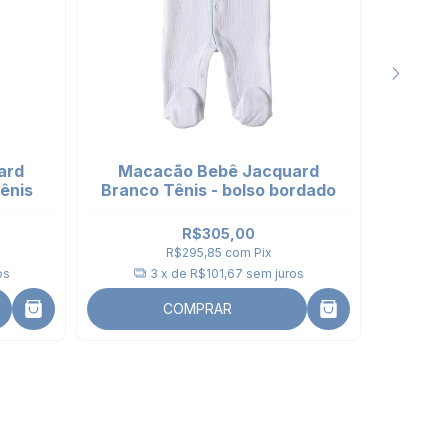
ard
Macacão Bebê Jacquard
Maca
ênis
Branco Tênis - bolso bordado
Listra
Bor
R$305,00
R$295,85
com
Pix
os
3
x de
R$101,67
sem juros
COMPRAR