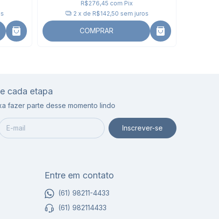
R$276,45
com
Pix
os
2
x de
R$142,50
sem juros
COMPRAR
de cada etapa
ixa fazer parte desse momento lindo
Entre em contato
(61) 98211-4433
(61) 982114433