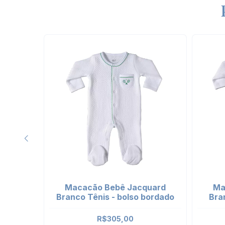
SGOTADO
o Pima
Macacão Bebê Jacquard
Ma
ordado
Branco Tênis - bolso bordado
Bra
R$305,00