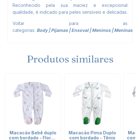
Reconhecido pela sua maciez e excepcional
qualidade, é indicado para peles sensíveis e delicadas.
Voltar para as
categorias:
Body
|
Pijamas
|
Enxoval
|
Meninos
|
Meninas
Produtos similares
Macacão Bebê duplo
Macacão Pima Duplo
Maca
com bordado - Flores
com bordado - Tênis
com b