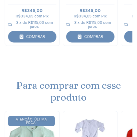
do Campo
R$345,00
R$345,00
R$334,65
com
Pix
R$334,65
com
Pix
R$
3
x de
R$115,00
sem
3
x de
R$115,00
sem
3
juros
juros
COMPRAR
COMPRAR
Para comprar com esse
produto
ATENÇÃO, ÚLTIMA
PEÇA!