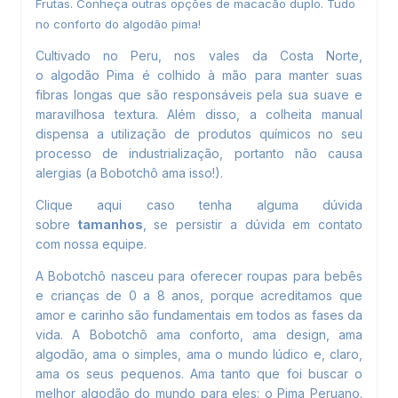
Frutas.
Conheça outras opções de macacão duplo.
Tudo
no conforto do algodão pima!
Cultivado no Peru, nos vales da Costa Norte,
o
algodão Pima
é colhido à mão para manter suas
fibras longas que são responsáveis pela sua suave e
maravilhosa textura. Além disso, a colheita manual
dispensa a utilização de produtos químicos no seu
processo de industrialização, portanto não causa
alergias (a Bobotchô ama isso!).
Clique aqui
caso tenha alguma dúvida
sobre
tamanhos
, se persistir a dúvida em contato
com
nossa equipe.
A Bobotchô nasceu para oferecer roupas para bebês
e crianças de 0 a 8 anos, porque acreditamos que
amor e carinho são fundamentais em todos as fases da
vida. A Bobotchô ama conforto, ama design, ama
algodão, ama o simples, ama o mundo lúdico e, claro,
ama os seus pequenos. Ama tanto que foi buscar o
melhor algodão do mundo para eles: o Pima Peruano.