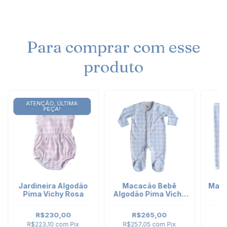
Para comprar com esse
produto
ATENÇÃO, ÚLTIMA
PEÇA!
Jardineira Algodão
Macacão Bebê
Mant
Pima Vichy Rosa
Algodão Pima Vichy
V
Celeste - manga
longa
R$230,00
R$265,00
R$223,10
com
Pix
R$257,05
com
Pix
R$