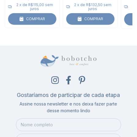
2
x de
R$115,00
sem
2
x de
R$132,50
sem
2
juros
juros
COMPRAR
COMPRAR
C
Gostaríamos de participar de cada etapa
Assine nossa newsletter e nos deixa fazer parte
desse momento lindo