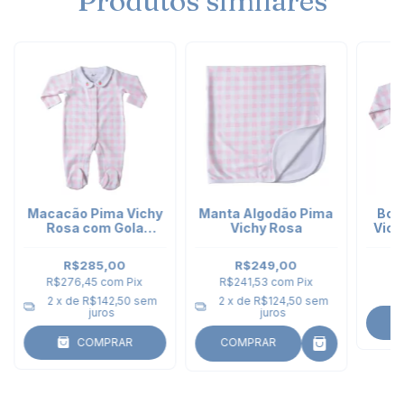
Produtos similares
Macacão Pima Vichy
Manta Algodão Pima
Bod
Rosa com Gola
Vichy Rosa
Vich
Bordada Morango
R$285,00
R$249,00
R$276,45
com
Pix
R$241,53
com
Pix
R
2
x de
R$142,50
sem
2
x de
R$124,50
sem
juros
juros
COMPRAR
COMPRAR