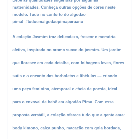
Bebê
as quantidades sugeridas por algumas
maternidades. Conheça outras opções de cores neste
modelo. Tudo no conforto do algodão
pima!
#tudoemalgodaopimaperuano
A coleção Jasmim traz delicadeza, frescor e memória
afetiva, inspirada no aroma suave do jasmim. Um jardim
que floresce em cada detalhe, com folhagens leves, flores
sutis e o encanto das borboletas e libélulas — criando
uma peça feminina, atemporal e cheia de poesia, ideal
para o enxoval de bebê em algodão Pima. Com essa
proposta versátil, a coleção oferece tudo que a gente ama:
body kimono, calça punho, macacão com gola bordada,