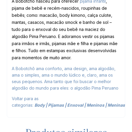
A Bobotchô nasceu para oferecer
pijama infantil
,
pijama de bebê e recém-nascidos, roupinhas de
bebês; como: macacão, body kimono, calça culote,
mantas, casacos, macacão smock e banho de sol –
tudo para o enxoval do seu bebê na maciez do
algodão Pima Peruano. E adoramos vestir os pijamas
para irmãos e irmãs, pijamas mãe e filha e pijamas mãe
e filhos. Tudo em estampas exclusivas desenvolvidas
para momentos de muito amor.
A Bobotchô ama conforto, ama design, ama algodão,
ama o simples, ama o mundo lúdico e, claro, ama os
seus pequenos. Ama tanto que foi buscar o melhor
algodão do mundo para eles: o algodão Pima Peruano
Voltar para as
categorias:
Body
|
Pijamas
|
Enxoval
|
Meninos
|
Meninas