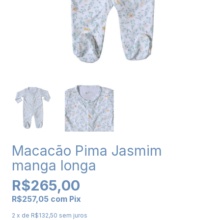
Macacão Pima Jasmim
manga longa
R$265,00
R$257,05
com
Pix
2
x de
R$132,50
sem juros