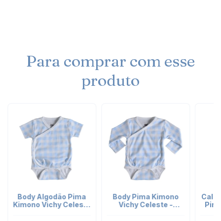
Para comprar com esse
produto
Body Algodão Pima
Body Pima Kimono
Calç
Kimono Vichy Celeste
Vichy Celeste -
Pima
- manga curta
manga longa