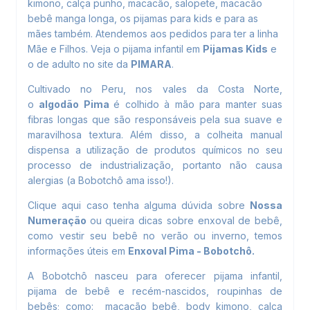
kimono, calça punho, macacão, salopete, macacão
bebê manga longa, os pijamas para kids e para as
mães também. Atendemos aos pedidos para ter a linha
Mãe e Filhos. Veja o pijama infantil em
Pijamas Kids
e
o de adulto no site da
PIMARA
.
Cultivado no Peru, nos vales da Costa Norte,
o
algodão Pima
é colhido à mão para manter suas
fibras longas que são responsáveis pela sua suave e
maravilhosa textura. Além disso, a colheita manual
dispensa a utilização de produtos químicos no seu
processo de industrialização, portanto não causa
alergias (a Bobotchô ama isso!).
Clique aqui
caso tenha alguma dúvida sobre
Nossa
Numeração
ou queira dicas sobre enxoval de bebê,
como vestir seu bebê no verão ou inverno, temos
informações úteis em
Enxoval Pima - Bobotchô
.
A Bobotchô nasceu para oferecer pijama infantil,
pijama de bebê e recém-nascidos, roupinhas de
bebês; como: macacão bebê, body kimono, calça