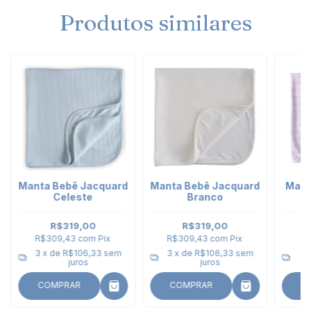
Produtos similares
Manta Bebê Jacquard
Manta Bebê Jacquard
Mant
Celeste
Branco
R$319,00
R$319,00
R$309,43
com
Pix
R$309,43
com
Pix
R$
3
x de
R$106,33
sem
3
x de
R$106,33
sem
2
juros
juros
COMPRAR
COMPRAR
C