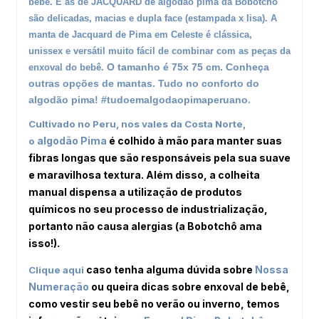
bebê. E as de JACQUARD de algodão pima da Bobotchô
são delicadas, macias e dupla face (estampada x lisa). A
manta de Jacquard de Pima em Celeste é clássica,
unissex e versátil muito fácil de combinar com as peças da
O tamanho é 75x 75 cm. Conheça
enxoval do bebê.
outras opções de
mantas
. Tudo no conforto do
.
algodão pima! #tudoemalgodaopimaperuano
Cultivado no Peru, nos vales da Costa Norte,
algodão Pima
é colhido à mão para manter suas
o
fibras longas que são responsáveis pela sua suave
e maravilhosa textura. Além disso, a colheita
manual dispensa a utilização de produtos
químicos no seu processo de industrialização,
portanto não causa alergias (a Bobotchô ama
isso!).
caso tenha alguma dúvida sobre
Nossa
Clique aqui
Numeração
ou queira dicas sobre enxoval de bebê,
como vestir seu bebê no verão ou inverno, temos