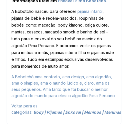
informações úteis em
Enxoval Pima
Bobotchô.
A Bobotchô nasceu para oferecer
pijama infantil
,
pijama de bebê e recém-nascidos, roupinhas de
bebês; como: macacão, body kimono, calça culote,
mantas, casacos, macacão smock e banho de sol –
tudo para o enxoval do seu bebê na maciez do
algodão Pima Peruano. E adoramos vestir os pijamas
para irmãos e irmãs, pijamas mãe e filha e pijamas mãe
e filhos. Tudo em estampas exclusivas desenvolvidas
para momentos de muito amor.
A Bobotchô ama conforto, ama design, ama algodão,
ama o simples, ama o mundo lúdico e, claro, ama os
seus pequenos. Ama tanto que foi buscar o melhor
algodão do mundo para eles: o algodão Pima Peruano
Voltar para as
categorias:
Body
|
Pijamas
|
Enxoval
|
Meninos
|
Meninas