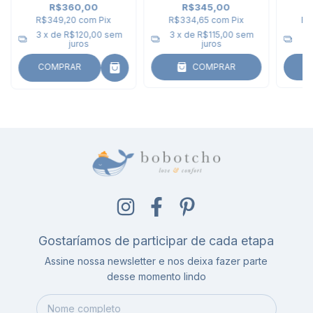
R$360,00
R$345,00
R$349,20
com
Pix
R$334,65
com
Pix
R$
3
x de
R$120,00
sem
3
x de
R$115,00
sem
3
juros
juros
COMPRAR
COMPRAR
Gostaríamos de participar de cada etapa
Assine nossa newsletter e nos deixa fazer parte
desse momento lindo