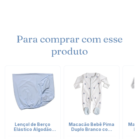
Para comprar com esse
produto
Lençol de Berço
Macacão Bebê Pima
Maca
Elástico Algodão
Duplo Branco com
bo
Pima Peruano azul
bordado - Barcos