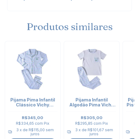
Produtos similares
Pijama Pima Infantil
Pijama Infantil
Pijam
Clássico Vichy
Algodão Pima Vichy
Pista
Celeste - Tênis
Celeste Tênis -
Sic
Manga Curta
R$345,00
R$305,00
R$334,65
com
Pix
R$295,85
com
Pix
R$
3
x de
R$115,00
sem
3
x de
R$101,67
sem
3
juros
juros