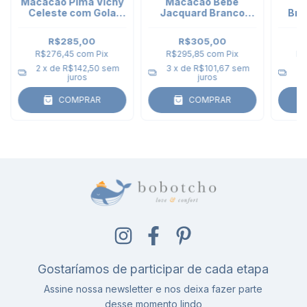
Macacão Pima Vichy
Macacão Bebê
Pi
Celeste com Gola
Jacquard Branco
Bra
Tênis
Tênis - bolso bordado
Amar
R$285,00
R$305,00
R$276,45
com
Pix
R$295,85
com
Pix
R$
2
x de
R$142,50
sem
3
x de
R$101,67
sem
3
juros
juros
COMPRAR
COMPRAR
Gostaríamos de participar de cada etapa
Assine nossa newsletter e nos deixa fazer parte
desse momento lindo