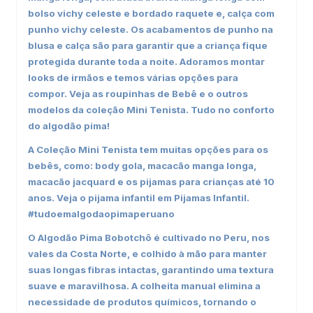
bolso vichy celeste e bordado raquete e, calça com
punho vichy celeste. Os acabamentos de punho na
blusa e calça são para garantir que a criança fique
protegida durante toda a noite. Adoramos montar
looks de irmãos e temos várias opções para
compor. Veja as roupinhas de
Bebê
e o outros
modelos da coleção
Mini Tenista
. Tudo no conforto
do algodão pima!
A Coleção Mini Tenista tem muitas opções para os
bebês, como: body gola, macacão manga longa,
macacão jacquard e os pijamas para crianças até 10
anos. Veja o pijama infantil em
Pijamas Infantil
.
#tudoemalgodaopimaperuano
O Algodão Pima Bobotchô é cultivado no Peru, nos
vales da Costa Norte, e colhido à mão para manter
suas longas fibras intactas, garantindo uma textura
suave e maravilhosa. A colheita manual elimina a
necessidade de produtos químicos, tornando o