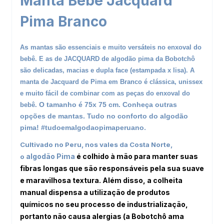
Manta Bebê Jacquard
Pima Branco
s
A
mantas são essenciais e muito versáteis no enxoval do
bebê. E as de JACQUARD de algodão pima da Bobotchô
são delicadas, macias e dupla face (estampada x lisa). A
manta de Jacquard de Pima em Branco é clássica, unissex
e muito fácil de combinar com as peças do enxoval do
O tamanho é 75x 75 cm. Conheça outras
bebê.
opções de
m
antas
. Tudo no conforto do algodão
.
pima! #tudoemalgodaopimaperuano
Cultivado no Peru, nos vales da Costa Norte,
algodão Pima
é colhido à mão para manter suas
o
fibras longas que são responsáveis pela sua suave
e maravilhosa textura. Além disso, a colheita
manual dispensa a utilização de produtos
químicos no seu processo de industrialização,
portanto não causa alergias (a Bobotchô ama