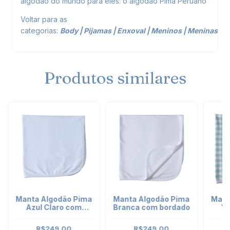
algodão do mundo para eles: o algodão Pima Peruano
Voltar para as
categorias:
Body
|
Pijamas
|
Enxoval
|
Meninos
|
Meninas
Produtos similares
Manta Algodão Pima
Manta Algodão Pima
Mant
Azul Claro com
Branca com bordado
Vi
bordado
R$249,00
R$249,00