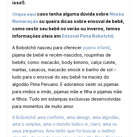
isso!).
caso tenha alguma dúvida sobre
Nossa
Clique aqui
Numeração
ou queira dicas sobre enxoval de bebê,
como vestir seu bebê no verão ou inverno, temos
informações úteis em
Enxoval Pima
Bobotchô.
A Bobotchô nasceu para oferecer
pijama infantil
,
pijama de bebê e recém-nascidos, roupinhas de
bebês; como: macacão, body kimono, calça culote,
mantas, casacos, macacão smock e banho de sol –
tudo para o enxoval do seu bebê na maciez do
algodão Pima Peruano. E adoramos vestir os pijamas
para irmãos e irmãs, pijamas mãe e filha e pijamas mãe
e filhos. Tudo em estampas exclusivas desenvolvidas
para momentos de muito amor.
A Bobotchô ama conforto, ama design, ama algodão,
ama o simples, ama o mundo lúdico e, claro, ama os
seus pequenos. Ama tanto que foi buscar o melhor