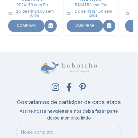
R$241,53
com
Pix
R$241,53
com
Pix
R$
2
x de
R$124,50
sem
2
x de
R$124,50
sem
2
juros
juros
COMPRAR
COMPRAR
C
Gostaríamos de participar de cada etapa
Assine nossa newsletter e nos deixa fazer parte
desse momento lindo